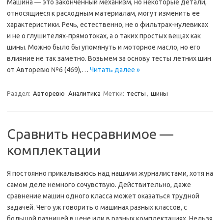
Машина — это законченный механизм, но некоторые детали,
относящиеся к расходным материалам, могут изменить ее
характеристики. Речь, естественно, не о фильтрах-нулевиках
и не о глушителях-прямотоках, а о таких простых вещах как
шины. Можно было бы упомянуть и моторное масло, но его
влияние не так заметно. Возьмем за основу тесты летних шин
от Авторевю №6 (469),…
Читать далее »
Раздел:
Авторевю
Аналитика
Метки:
тесты
,
шины
Сравнить несравнимое —
комплектации
Я постоянно прикалываюсь над нашими журналистами, хотя на
самом деле немного сочувствую. Действительно, даже
сравнение машин одного класса может оказаться трудной
задачей. Чего уж говорить о машинах разных классов, с
большой разницей в цене или в разных комплектациях. Нельзя