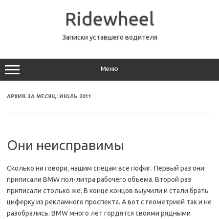
Перейти
к
Ridewheel
содержимому
Записки уставшего водителя
Меню
АРХИВ ЗА МЕСЯЦ:
ИЮЛЬ 2011
Они неисправимы
Сколько ни говори, нашим спецам все пофиг. Первый раз они
приписали BMW пол-литра рабочего объема. Второй раз
приписали столько же. В конце концов выучили и стали брать
циферку из рекламного проспекта. А вот с геометрией так и не
разобрались. BMW много лет гордятся своими рядными