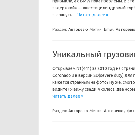
привыкли, а с BMW пока проблемы. В это
задержкой» — «шестицилиндровый турбо
заглянуть…
Читать далее »
Раздел:
Авторевю
Метки:
bmw
,
Авторев
Уникальный грузови
Открываем N1(441) за 2010 год на стра
Coronado и в версии SD(severe duty) для
кажется странным на фото? Ну же, смот
видите? Я вижу сзади 4 колеса, два нор
Читать далее »
Раздел:
Авторевю
Метки:
Авторевю
,
фот