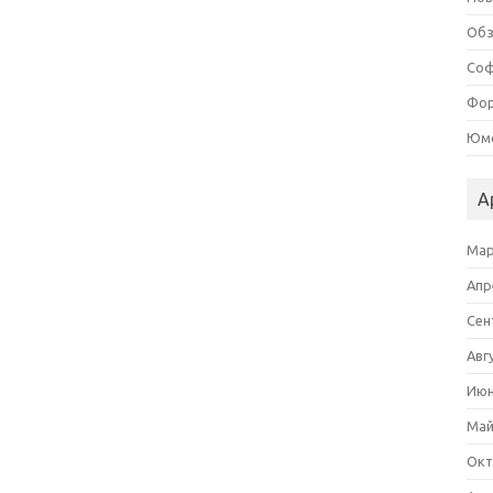
Об
Со
Фор
Юм
А
Мар
Апр
Сен
Авг
Июн
Май
Окт