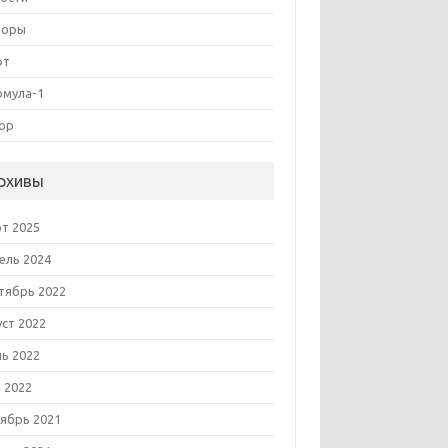
зоры
фт
мула-1
ор
рхивы
т 2025
ель 2024
тябрь 2022
уст 2022
ь 2022
 2022
ябрь 2021