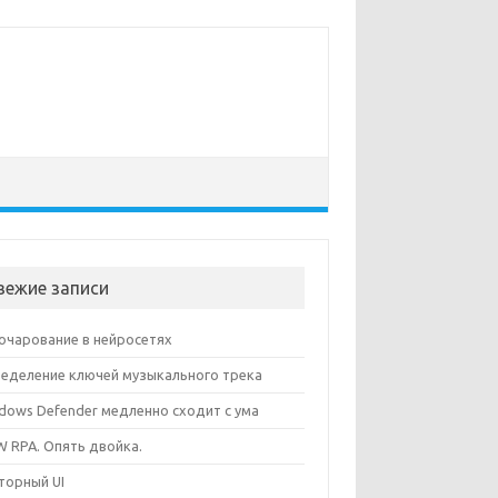
вежие записи
очарование в нейросетях
еделение ключей музыкального трека
dows Defender медленно сходит с ума
 RPA. Опять двойка.
торный UI