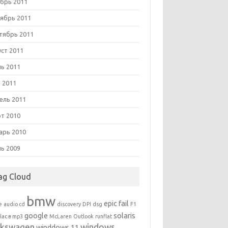
брь 2011
ябрь 2011
тябрь 2011
уст 2011
ь 2011
 2011
ель 2011
т 2010
арь 2010
ь 2009
ag Cloud
bmw
epic fail
e
audio cd
discovery
DPI
dsg
F1
google
solaris
flac в mp3
McLaren
Outlook
runflat
lkswagen
windows
winddows 11