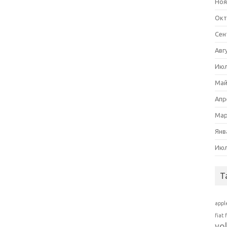
Ноя
Окт
Сен
Авг
Июл
Май
Апр
Мар
Янв
Июл
T
appl
fiat
vo