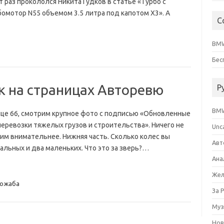
т раз прокололся Никита Гудков в статье «Турбо с
мотор N55 объемом 3.5 литра под капотом X3». А
С
BMW
ю
Бес
к на страницах Авторевю
Р
BM
нице 66, смотрим крупное фото с подписью «Обновленные
 перевозки тяжелых грузов и строительства». Ничего не
Unc
рим внимательнее. Нижняя часть. Сколько колес вы
Авт
мальных и два маленьких. Что это за зверь?…
Ана
Жел
ожаба
За 
Муз
Нов