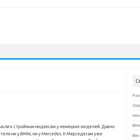
С
Раз
Опр
Win
BMW
ыкли к стройным индексам у немецких моделей. Давно
теля ни у BMW, ни у Mercedes. К Мерседесам уже
Век