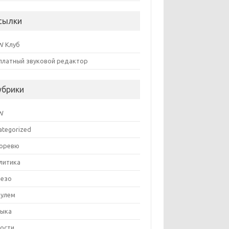
сылки
 Клуб
платный звуковой редактор
убрики
W
ategorized
оревю
литика
езо
Рулем
ыка
ости