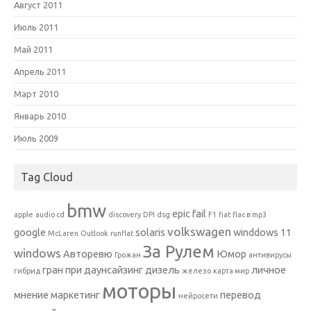
Август 2011
Июль 2011
Май 2011
Апрель 2011
Март 2010
Январь 2010
Июль 2009
Tag Cloud
bmw
epic fail
apple
audio cd
discovery
DPI
dsg
F1
fiat
flac в mp3
volkswagen
google
solaris
winddows 11
McLaren
Outlook
runflat
За Рулем
windows
Авторевю
Юмор
Грожан
антивирусы
гран при
даунсайзинг
дизель
личное
гибрид
железо
карта мир
моторы
мнение
маркетинг
перевод
нейросети