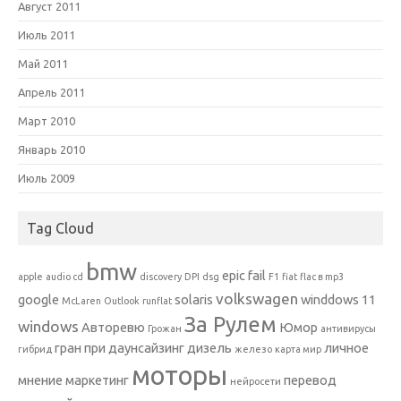
Август 2011
Июль 2011
Май 2011
Апрель 2011
Март 2010
Январь 2010
Июль 2009
Tag Cloud
bmw
epic fail
apple
audio cd
discovery
DPI
dsg
F1
fiat
flac в mp3
volkswagen
google
solaris
winddows 11
McLaren
Outlook
runflat
За Рулем
windows
Авторевю
Юмор
Грожан
антивирусы
гран при
даунсайзинг
дизель
личное
гибрид
железо
карта мир
моторы
мнение
маркетинг
перевод
нейросети