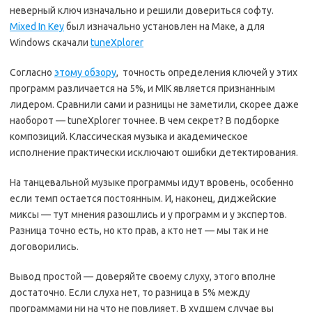
неверный ключ изначально и решили довериться софту.
Mixed In Key
был изначально установлен на Маке, а для
Windows скачали
tuneXplorer
Согласно
этому обзору
, точность определения ключей у этих
программ различается на 5%, и MIK является признанным
лидером. Сравнили сами и разницы не заметили, скорее даже
наоборот — tuneXplorer точнее. В чем секрет? В подборке
композиций. Классическая музыка и академическое
исполнение практически исключают ошибки детектирования.
На танцевальной музыке программы идут вровень, особенно
если темп остается постоянным. И, наконец, диджейские
миксы — тут мнения разошлись и у программ и у экспертов.
Разница точно есть, но кто прав, а кто нет — мы так и не
договорились.
Вывод простой — доверяйте своему слуху, этого вполне
достаточно. Если слуха нет, то разница в 5% между
программами ни на что не повлияет. В худшем случае вы